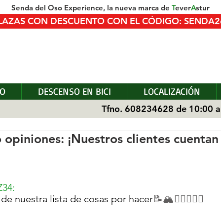
Senda del Oso Experience, la nueva marca de
T
ever
A
stur
AS PLAZAS CON DESCUENTO CON EL CÓDIGO: SENDA
SO
DESCENSO EN BICI
LOCALIZACIÓN
Tfno. 608234628 de 10:00 a
 opiniones: ¡Nuestros clientes cuentan
34
:
de nuestra lista de cosas por hacer
📝🏔🚴‍♀️🚵🏻‍♂️