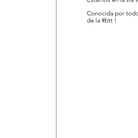
Conocida por todo
de la 
#btt
 !