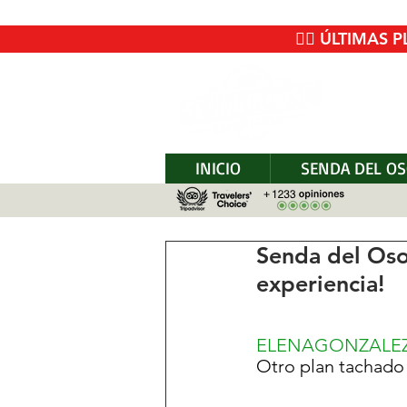
🚴‍♂️ ÚLTIM
INICIO
SENDA DEL O
Senda del Oso
experiencia!
ELENAGONZALEZ
Otro plan tachado 