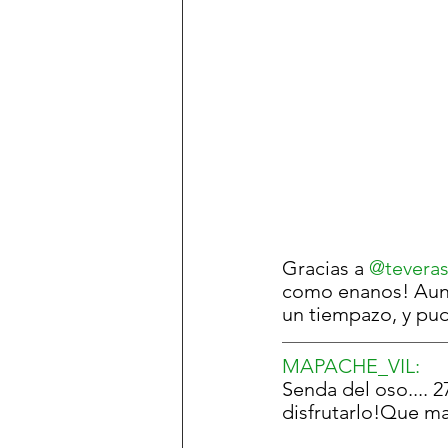
Gracias a 
@
teveras
como enanos! Aunq
un tiempazo, y pud
MAPACHE_VIL
:
Senda del oso.... 
disfrutarlo!Que ma