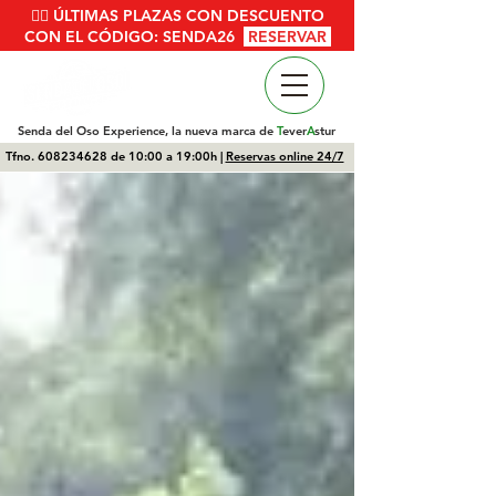
🚴‍♂️ ÚLTIMAS PLAZAS CON DESCUENTO
CON EL CÓDIGO: SENDA26
RESERVAR
Senda del Oso Experience, la nueva marca de
T
ever
A
stur
Tfno.
608234628
de 10:00 a 19:00h |
Reservas online 24/7