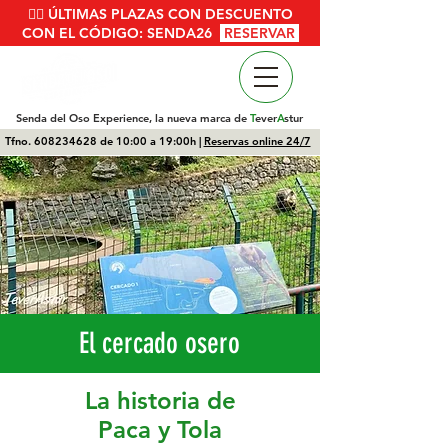
🚴‍♂️ ÚLTIMAS PLAZAS CON DESCUENTO
CON EL CÓDIGO: SENDA26
RESERVAR
Senda del Oso Experience, la nueva marca de
T
ever
A
stur
Tfno.
608234628
de 10:00 a 19:00h |
Reservas online 24/7
El cercado osero
La historia de
Paca y Tola