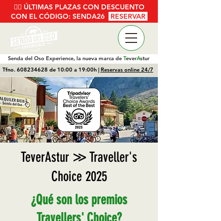
🚴‍♂️ ÚLTIMAS PLAZAS CON DESCUENTO
CON EL CÓDIGO: SENDA26
RESERVAR
Senda del Oso Experience, la nueva marca de
T
ever
A
stur
Tfno.
608234628
de 10:00 a 19:00h |
Reservas online 24/7
TeverAstur ≫ Traveller's
Choice 2025
¿Qué son los premios
Travellers' Choice?