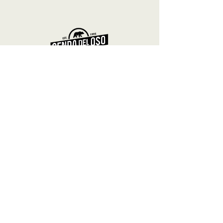
Nave 1, Polígono El Pradacón
Entrago (Teverga) C.P. 33111
Asturias, España.
Ir con Google Maps
COMPAÑÍA
Descenso en b
ici
Reservas
Sobre nosotros
Vacantes
Y ADEMÁS