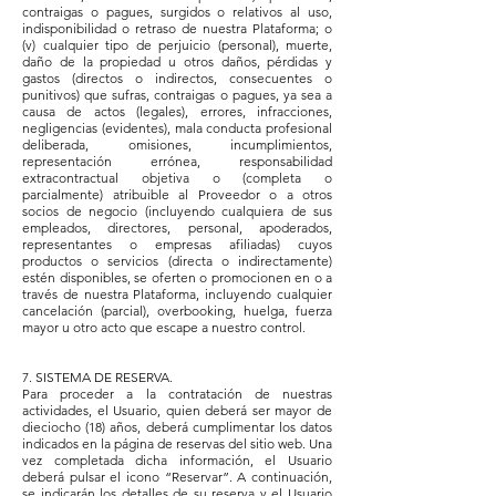
contraigas o pagues, surgidos o relativos al uso,
indisponibilidad o retraso de nuestra Plataforma; o
(v) cualquier tipo de perjuicio (personal), muerte,
daño de la propiedad u otros daños, pérdidas y
gastos (directos o indirectos, consecuentes o
punitivos) que sufras, contraigas o pagues, ya sea a
causa de actos (legales), errores, infracciones,
negligencias (evidentes), mala conducta profesional
deliberada, omisiones, incumplimientos,
representación errónea, responsabilidad
extracontractual objetiva o (completa o
parcialmente) atribuible al Proveedor o a otros
socios de negocio (incluyendo cualquiera de sus
empleados, directores, personal, apoderados,
representantes o empresas afiliadas) cuyos
productos o servicios (directa o indirectamente)
estén disponibles, se oferten o promocionen en o a
través de nuestra Plataforma, incluyendo cualquier
cancelación (parcial), overbooking, huelga, fuerza
mayor u otro acto que escape a nuestro control.
7. SISTEMA DE RESERVA.
Para proceder a la contratación de nuestras
actividades, el Usuario, quien deberá ser mayor de
dieciocho (18) años, deberá cumplimentar los datos
indicados en la página de reservas del sitio web. Una
vez completada dicha información, el Usuario
deberá pulsar el icono “Reservar”. A continuación,
se indicarán los detalles de su reserva y el Usuario