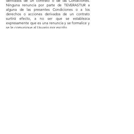
derivados de un contrato o de las Condiciones.
Ninguna renuncia por parte de TEVERASTUR a
alguna de las presentes Condiciones o a los
derechos o acciones derivados de un contrato
surtirá efecto, a no ser que se establezca
expresamente que es una renuncia y se formalice y
se le comunique al Usuario por escrito.
12. MODIFICACIÓN DE CONDICIONES
TEVERASTUR se reserva el derecho a revisar y
modificar los presentes Condiciones en cualquier
momento. El Usuario estará sujeto a las políticas y
Condiciones vigentes en el momento en que use la
página web o efectúe su reserva, salvo que por ley o
decisión de organismos gubernamentales
TEVERASTUR deba realizar cambios con carácter
retroactivo en dichas Condiciones, en cuyo caso, los
posibles cambios afectarán también a las reservas
que el Usuario hubiera hecho previamente.
13. RECLAMACIONES, COMENTARIOS Y
SUGERENCIAS
Tenemos a disposición de los clientes una hoja de
reclamaciones la cual se puede solicitar escribiendo
a
teverastur@teverastur.es
.
Igualmente, cualquier duda, sugerencia o