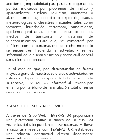
accidentes; imposibilidad para parar a recoger en los
puntos indicados por problemas de tráfico y
aparcamiento; huelgas; revueltas, amenazas o
ataque terroristas; incendio o explosión; causas
meteorológicas o desastres naturales tales como
tormenta, inundación, terremoto, hundimiento,
epidemia; problemas ajenos a nosotros en los
medios de transporte o sistemas de
telecomunicación. Para ello, se contactará por
teléfono con las personas que en dicho momento
se encuentren haciendo la actividad y se les
informará de la nueva situación y sobre cuál deberá
ser su forma de proceder.
En el caso en que, por circunstancias de fuerza
mayor, alguno de nuestros servicios o actividades no
estuviese disponible después de haberse realizado
la reserva, TEVERASTUR informará al Usuario por
email o por teléfono de la anulación total o, en su
caso, parcial del servicio.
3. ÁMBITO DE NUESTRO SERVICIO
A través del Sitio Web, TEVERASTUR proporciona
una plataforma online a través de la cual los
visitantes del sitio pueden realizar reservas. Al llevar
a cabo una reserva con TEVERASTUR, estableces
una relación contractual directa (legalmente
vinculante) con la empresa.