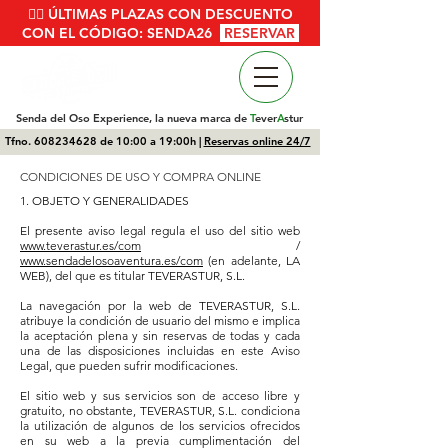
🚴‍♂️ ÚLTIMAS PLAZAS CON DESCUENTO
CON EL CÓDIGO: SENDA26
RESERVAR
Senda del Oso Experience, la nueva marca de
T
ever
A
stur
Tfno.
608234628
de 10:00 a 19:00h |
Reservas online 24/7
CONDICIONES DE USO Y COMPRA ONLINE
1. OBJETO Y GENERALIDADES
El presente aviso legal regula el uso del sitio web
www.teverastur.es/com
/
www.sendadelosoaventura.es/com
(en adelante, LA
WEB), del que es titular TEVERASTUR, S.L.
La navegación por la web de TEVERASTUR, S.L.
atribuye la condición de usuario del mismo e implica
la aceptación plena y sin reservas de todas y cada
una de las disposiciones incluidas en este Aviso
Legal, que pueden sufrir modificaciones.
El sitio web y sus servicios son de acceso libre y
gratuito, no obstante, TEVERASTUR, S.L. condiciona
la utilización de algunos de los servicios ofrecidos
en su web a la previa cumplimentación del