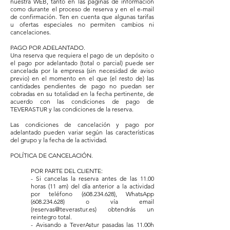
nuestra WEB, tanto en las páginas de información
como durante el proceso de reserva y en el e-mail
de confirmación. Ten en cuenta que algunas tarifas
u ofertas especiales no permiten cambios ni
cancelaciones.
PAGO POR ADELANTADO.
Una reserva que requiera el pago de un depósito o
el pago por adelantado (total o parcial) puede ser
cancelada por la empresa (sin necesidad de aviso
previo) en el momento en el que (el resto de) las
cantidades pendientes de pago no puedan ser
cobradas en su totalidad en la fecha pertinente, de
acuerdo con las condiciones de pago de
TEVERASTUR y las condiciones de la reserva.
Las condiciones de cancelación y pago por
adelantado pueden variar según las características
del grupo y la fecha de la actividad.
POLÍTICA DE CANCELACIÓN.
POR PARTE DEL CLIENTE:
- Si cancelas la reserva antes de las 11.00
horas (11 am) del día anterior a la actividad
por teléfono
(608.234.628)
, WhatsApp
(608.234.628)
o vía email
(
reservas@teverastur.es
) obtendrás un
reintegro total.
- Avisando a TeverAstur pasadas las 11.00h